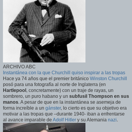
ARCHIVO ABC
Instantánea con la que Churchill quiso inspirar a las tropas
Hace ya 74 años que el premier británico
Winston Churchill
posó para una fotografía al norte de Inglaterra (en
Hartlepool
, concretamente) con un traje de rayas, un
sombrero, un puro habano y un
subfusil Thompson en sus
manos
. A pesar de que en la instantánea se asemeja de
forma increíble a un
gánster
, lo cierto es que su objetivo era
motivar a las tropas que –durante 1940- iban a enfrentarse
al avance imparable de
Adolf Hitler
y su Alemania
nazi
.